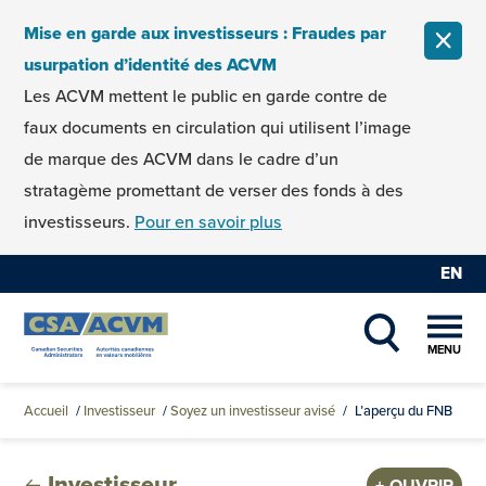
Skip to content
Mise en garde aux investisseurs : Fraudes par
FERM
usurpation d’identité des ACVM
Les ACVM mettent le public en garde contre de
faux documents en circulation qui utilisent l’image
de marque des ACVM dans le cadre d’un
stratagème promettant de verser des fonds à des
investisseurs.
Pour en savoir plus
EN
MENU
SHOW SEAR
Accueil
/
Investisseur
/
Soyez un investisseur avisé
/
L’aperçu du FNB
Investisseur
OUVRIR