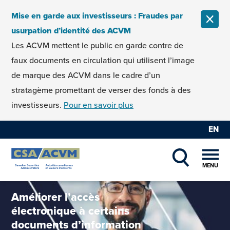
Skip to content
Mise en garde aux investisseurs : Fraudes par
FERM
usurpation d’identité des ACVM
Les ACVM mettent le public en garde contre de
faux documents en circulation qui utilisent l’image
de marque des ACVM dans le cadre d’un
stratagème promettant de verser des fonds à des
investisseurs.
Pour en savoir plus
EN
MENU
SHOW SEAR
Améliorer l’accès
électronique à certains
documents d’information