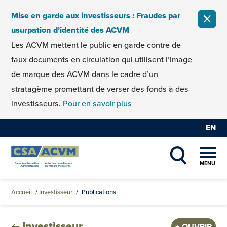
Skip to content
Mise en garde aux investisseurs : Fraudes par
FERM
usurpation d’identité des ACVM
Les ACVM mettent le public en garde contre de
faux documents en circulation qui utilisent l’image
de marque des ACVM dans le cadre d’un
stratagème promettant de verser des fonds à des
investisseurs.
Pour en savoir plus
EN
MENU
SHOW SEAR
Accueil
/
Investisseur
/
Publications
Investisseur
OUVRIR