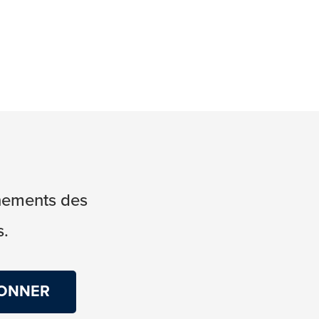
énements des
s.