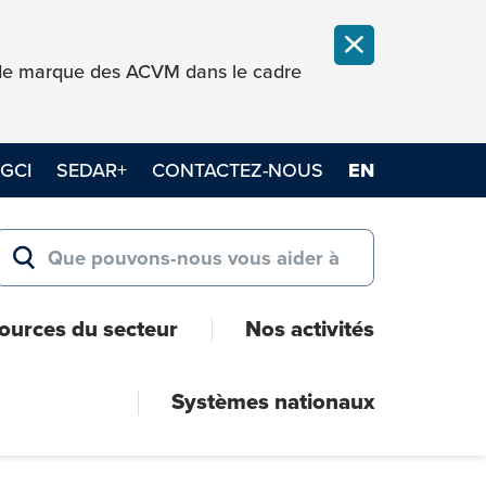
FERMER LA NOT
e de marque des ACVM dans le cadre
GCI
SEDAR+
CONTACTEZ-NOUS
EN
Search for:
RECHERCHER
ources du secteur
Nos activités
Systèmes nationaux