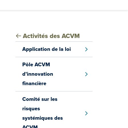
Activités des ACVM
Application de la loi
SHOW MENU
Pôle ACVM
d’innovation
SHOW MENU
financière
Comité sur les
risques
SHOW MENU
systémiques des
ACVM