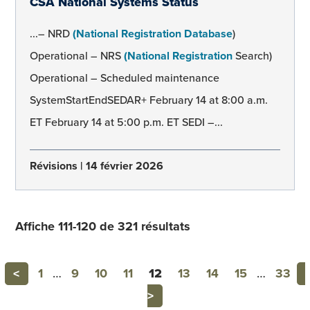
CSA National Systems Status
...– NRD
(National Registration Database
)
Operational – NRS
(National Registration
Search)
Operational – Scheduled maintenance
SystemStartEndSEDAR+ February 14 at 8:00 a.m.
ET February 14 at 5:00 p.m. ET SEDI –...
Révisions
14 février 2026
Affiche 111-120 de 321 résultats
Previous
<
1
…
9
10
11
12
13
14
15
…
33
>