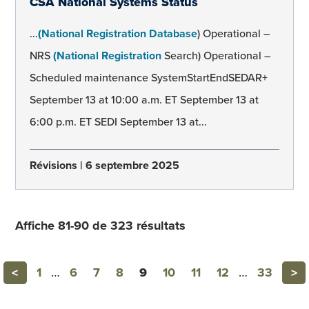
CSA National Systems Status
...
(National Registration Database
) Operational –
NRS
(National Registration
Search) Operational –
Scheduled maintenance SystemStartEndSEDAR+
September 13 at 10:00 a.m. ET September 13 at
6:00 p.m. ET SEDI September 13 at...
Révisions
6 septembre 2025
Affiche 81-90 de 323 résultats
Previous
Ne
<
1
…
6
7
8
9
10
11
12
…
33
>