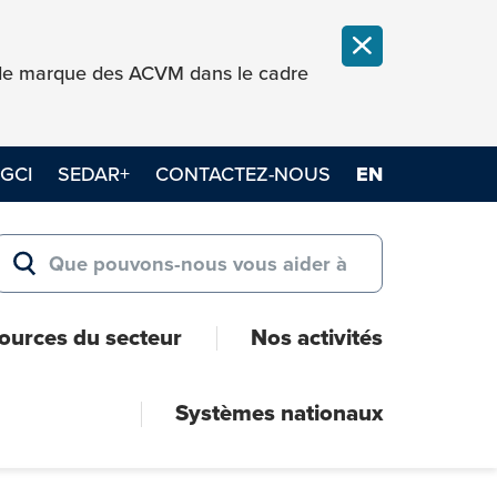
FERMER LA NOT
e de marque des ACVM dans le cadre
GCI
SEDAR+
CONTACTEZ-NOUS
EN
Search for:
RECHERCHER
ources du secteur
Nos activités
Systèmes nationaux