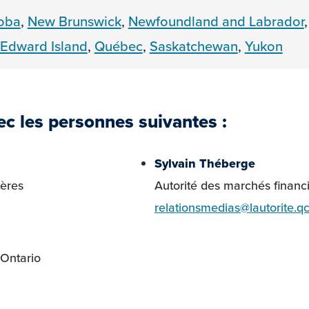
oba
,
New Brunswick
,
Newfoundland and Labrador
 Edward Island
,
Québec
,
Saskatchewan
,
Yukon
c les personnes suivantes :
Sylvain Théberge
ières
Autorité des marchés financ
relationsmedias@lautorite.qc
’Ontario