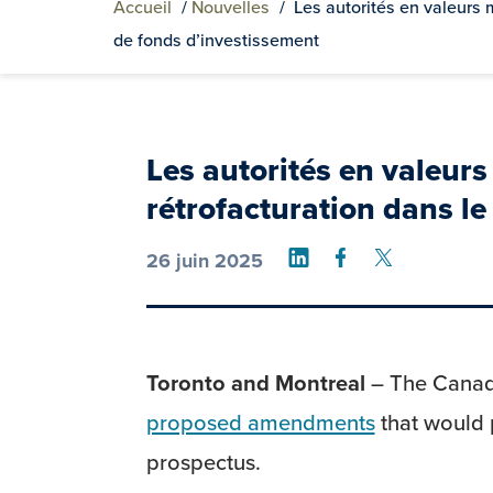
Accueil
/
Nouvelles
/
Les autorités en valeurs 
de fonds d’investissement
Les autorités en valeurs
rétrofacturation dans le
Share on LinkedIn
Share on Face
Share on T
26 juin 2025
Toronto and Montreal
– The Canadi
proposed amendments
that would p
prospectus.