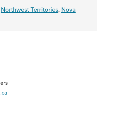
,
Northwest Territories
,
Nova
iers
.ca