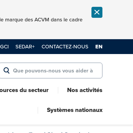
FERMER LA NOT
e de marque des ACVM dans le cadre
GCI
SEDAR+
CONTACTEZ-NOUS
EN
Search for:
RECHERCHER
ources du secteur
Nos activités
Systèmes nationaux