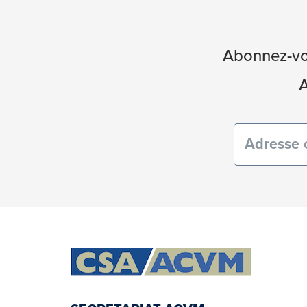
Abonnez-vou
A
Courriel
(obligatoi