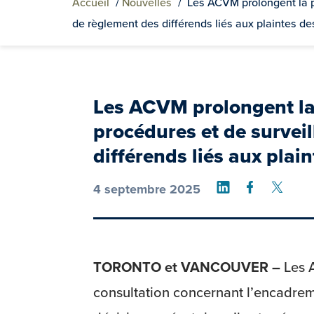
Accueil
/
Nouvelles
/
Les ACVM prolongent la p
de règlement des différends liés aux plaintes de
Les ACVM prolongent la 
procédures et de survei
différends liés aux plai
Share on Link
Share on
Shar
4 septembre 2025
TORONTO et VANCOUVER –
Les 
consultation concernant l’encadrem