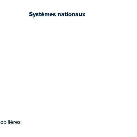
Systèmes nationaux
book
tter
YouTube
bilières