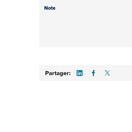
Note
Share on LinkedI
Share on F
Share 
Partager: