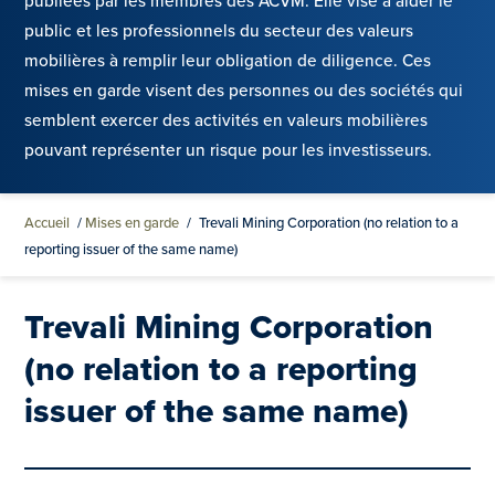
publiées par les membres des ACVM. Elle vise à aider le
public et les professionnels du secteur des valeurs
mobilières à remplir leur obligation de diligence. Ces
mises en garde visent des personnes ou des sociétés qui
semblent exercer des activités en valeurs mobilières
pouvant représenter un risque pour les investisseurs.
Accueil
/
Mises en garde
/
Trevali Mining Corporation (no relation to a
reporting issuer of the same name)
Trevali Mining Corporation
(no relation to a reporting
issuer of the same name)