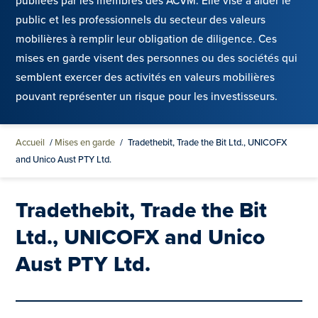
publiées par les membres des ACVM. Elle vise à aider le
public et les professionnels du secteur des valeurs
mobilières à remplir leur obligation de diligence. Ces
mises en garde visent des personnes ou des sociétés qui
semblent exercer des activités en valeurs mobilières
pouvant représenter un risque pour les investisseurs.
Accueil
/
Mises en garde
/
Tradethebit, Trade the Bit Ltd., UNICOFX
and Unico Aust PTY Ltd.
Tradethebit, Trade the Bit
Ltd., UNICOFX and Unico
Aust PTY Ltd.