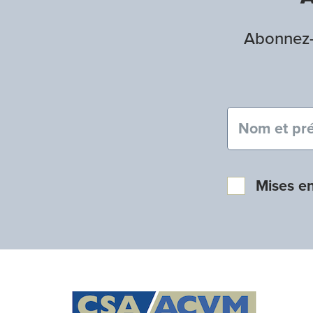
Abonnez-v
Nom et pré
Mises e