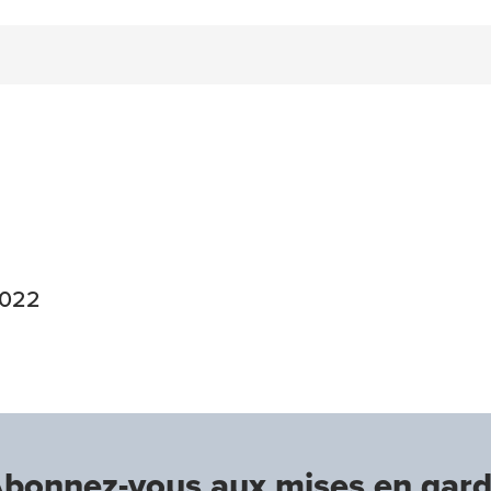
n
acebook
on Twitter
2022
bonnez-vous aux mises en gar