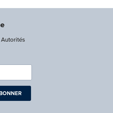
de
 Autorités
)