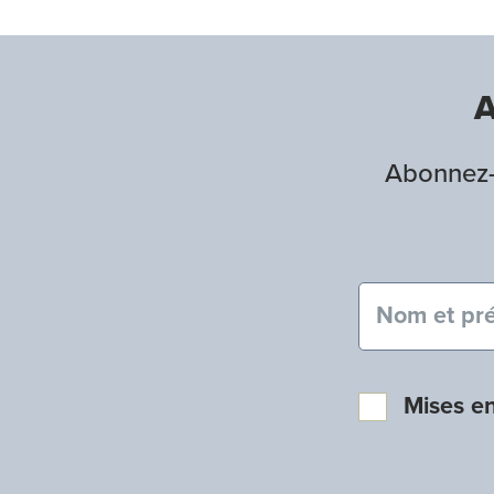
A
Abonnez-v
Nom et pré
Mises e