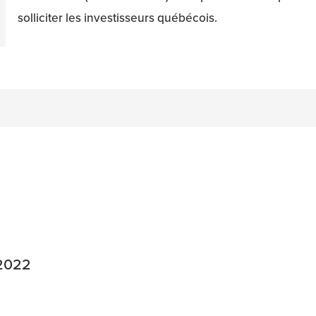
solliciter les investisseurs québécois.
n
acebook
on Twitter
 2022