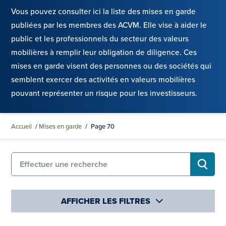
Vous pouvez consulter ici la liste des mises en garde
publiées par les membres des ACVM. Elle vise à aider le
public et les professionnels du secteur des valeurs
mobilières à remplir leur obligation de diligence. Ces
mises en garde visent des personnes ou des sociétés qui
semblent exercer des activités en valeurs mobilières
pouvant représenter un risque pour les investisseurs.
Accueil
/
Mises en garde
/
Page 70
Recherche de Mises en garde
RECHE
AFFICHER LES FILTRES