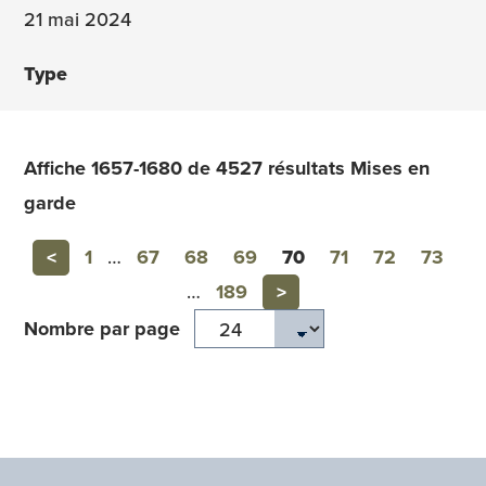
21 mai 2024
Affiche 1657-1680 de 4527 résultats Mises en
garde
Previous
<
1
…
67
68
69
70
71
72
73
Next
…
189
>
Nombre par page