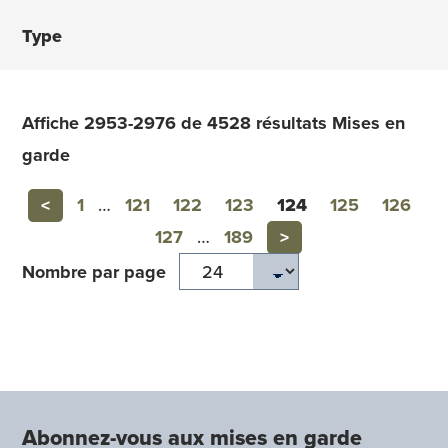
Affiche 2953-2976 de 4528 résultats Mises en
garde
Previous
<
1
…
121
122
123
124
125
126
Next
127
…
189
>
Nombre par page
Abonnez-vous aux mises en garde