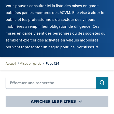
Vous pouvez consulter ici la liste des mises en garde
publiées par les membres des ACVM. Elle vise à aider le
public et les professionnels du secteur des valeurs
mobilières à remplir leur obligation de diligence. Ces
mises en garde visent des personnes ou des sociétés qui
semblent exercer des activités en valeurs mobilières
pouvant représenter un risque pour les investisseurs.
Accueil
/
Mises en garde
/
Page 124
Recherche de Mises en garde
RECHE
AFFICHER LES FILTRES