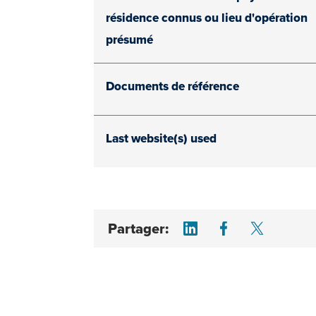
résidence connus ou lieu d'opération
présumé
Documents de référence
Last website(s) used
Share on LinkedI
Share on F
Share 
Partager: