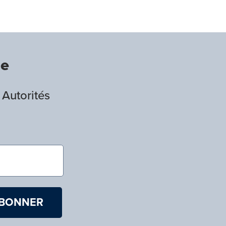
de
 Autorités
)