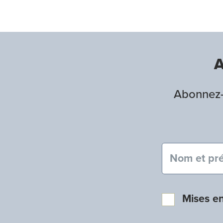
A
Abonnez-v
Nom et pré
Mises e