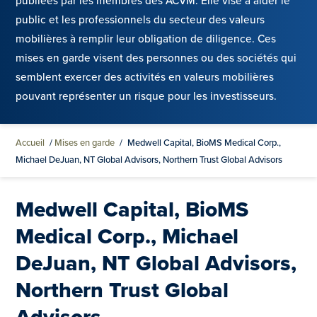
publiées par les membres des ACVM. Elle vise à aider le
public et les professionnels du secteur des valeurs
mobilières à remplir leur obligation de diligence. Ces
mises en garde visent des personnes ou des sociétés qui
semblent exercer des activités en valeurs mobilières
pouvant représenter un risque pour les investisseurs.
Accueil
/
Mises en garde
/
Medwell Capital, BioMS Medical Corp.,
Michael DeJuan, NT Global Advisors, Northern Trust Global Advisors
Medwell Capital, BioMS
Medical Corp., Michael
DeJuan, NT Global Advisors,
Northern Trust Global
Advisors