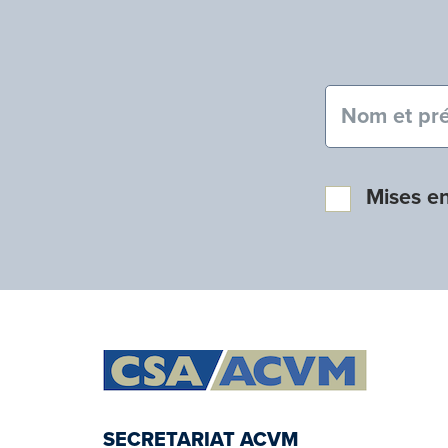
Nom et pré
Mises e
SECRETARIAT ACVM