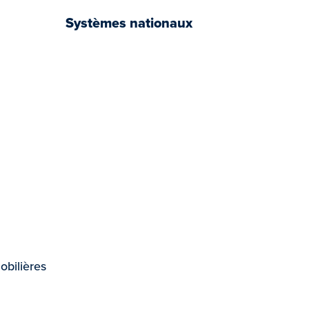
Systèmes nationaux
book
tter
YouTube
bilières