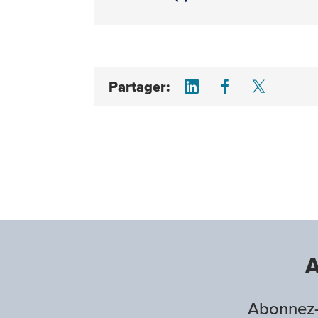
Share on LinkedI
Share on F
Share 
Partager:
A
Abonnez-v