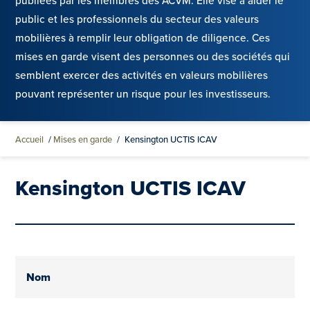
publiées par les membres des ACVM. Elle vise à aider le
public et les professionnels du secteur des valeurs
mobilières à remplir leur obligation de diligence. Ces
mises en garde visent des personnes ou des sociétés qui
semblent exercer des activités en valeurs mobilières
pouvant représenter un risque pour les investisseurs.
Accueil
/
Mises en garde
/
Kensington UCTIS ICAV
Kensington UCTIS ICAV
Nom