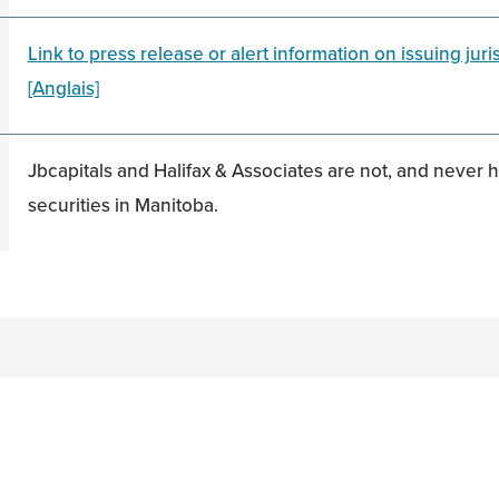
Link to press release or alert information on issuing ju
[Anglais]
Jbcapitals and Halifax & Associates are not, and never 
securities in Manitoba.
n
acebook
on Twitter