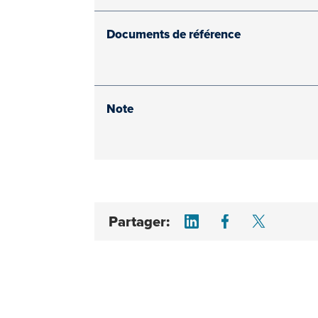
Documents de référence
Note
Share on LinkedI
Share on F
Share 
Partager: