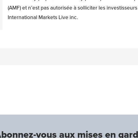
(AMF) et n’est pas autorisée à solliciter les investisseu
International Markets Live inc.
n
acebook
on Twitter
bonnez-vous aux mises en gar