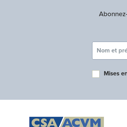
Abonnez-v
Nom et pré
Mises e