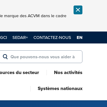
FERMER LA NOT
e de marque des ACVM dans le cadre
GCI
SEDAR+
CONTACTEZ-NOUS
EN
Search for:
RECHERCHER
ources du secteur
Nos activités
Systèmes nationaux