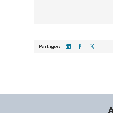
Share on LinkedI
Share on F
Share 
Partager:
A