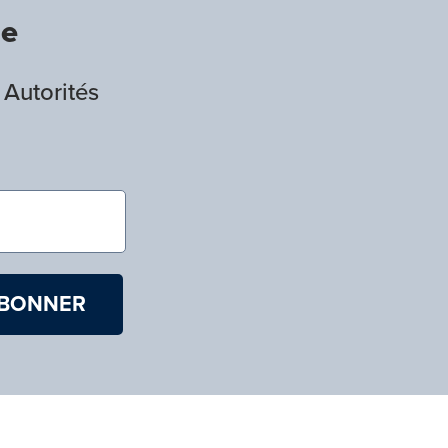
de
 Autorités
)