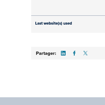
Last website(s) used
Share on LinkedI
Share on F
Share 
Partager: