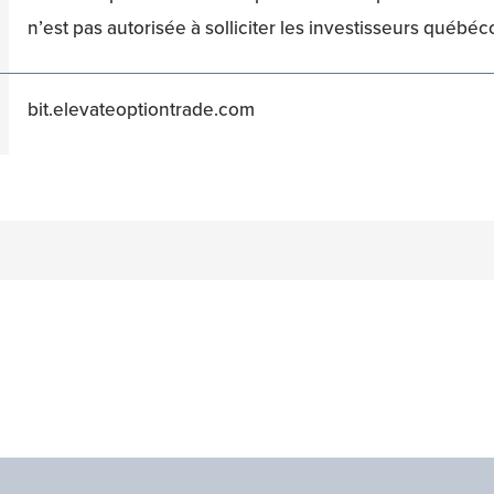
n’est pas autorisée à solliciter les investisseurs québéco
bit.elevateoptiontrade.com
n
acebook
on Twitter