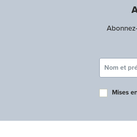
A
Abonnez-v
Nom et pré
Mises e