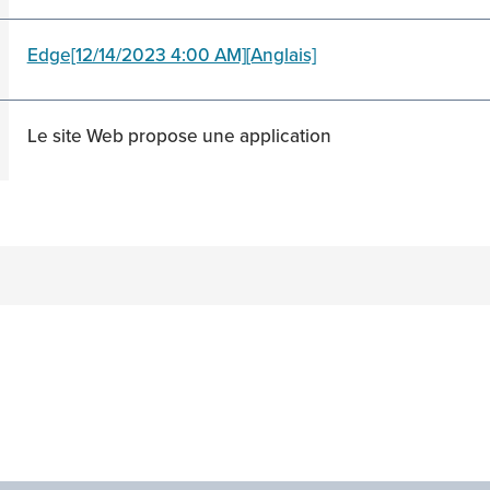
Edge[12/14/2023 4:00 AM][Anglais]
Le site Web propose une application
n
acebook
on Twitter