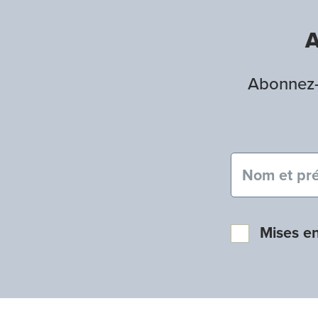
A
Abonnez-v
Nom et pré
Mises e