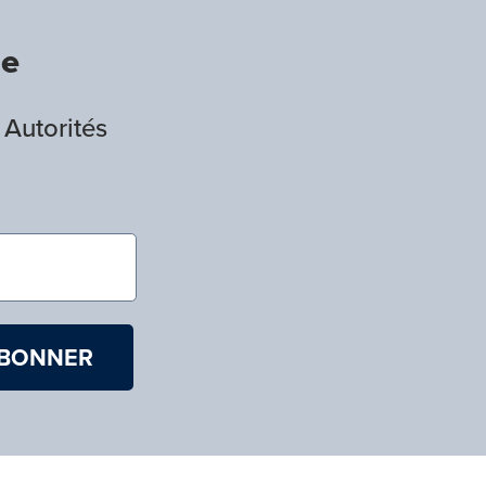
de
 Autorités
)