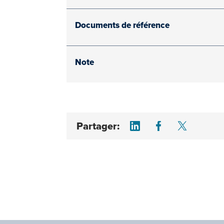
Documents de référence
Note
Share on LinkedI
Share on F
Share 
Partager: