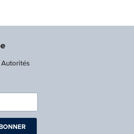
de
 Autorités
)