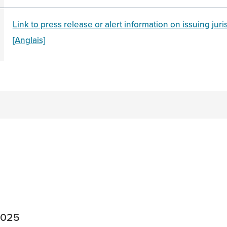
Link to press release or alert information on issuing juri
[Anglais]
n
acebook
on Twitter
2025