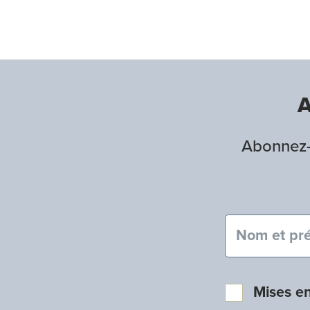
A
Abonnez-v
Nom et pré
Mises e