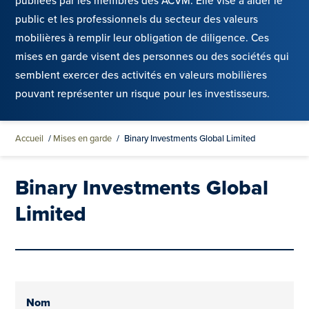
publiées par les membres des ACVM. Elle vise à aider le
public et les professionnels du secteur des valeurs
mobilières à remplir leur obligation de diligence. Ces
mises en garde visent des personnes ou des sociétés qui
semblent exercer des activités en valeurs mobilières
pouvant représenter un risque pour les investisseurs.
Accueil
/
Mises en garde
/
Binary Investments Global Limited
Binary Investments Global
Limited
Nom