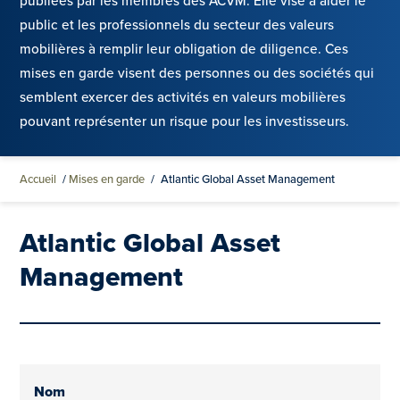
publiées par les membres des ACVM. Elle vise à aider le
public et les professionnels du secteur des valeurs
mobilières à remplir leur obligation de diligence. Ces
mises en garde visent des personnes ou des sociétés qui
semblent exercer des activités en valeurs mobilières
pouvant représenter un risque pour les investisseurs.
Accueil
/
Mises en garde
/
Atlantic Global Asset Management
Atlantic Global Asset
Management
Nom