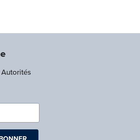
de
 Autorités
)