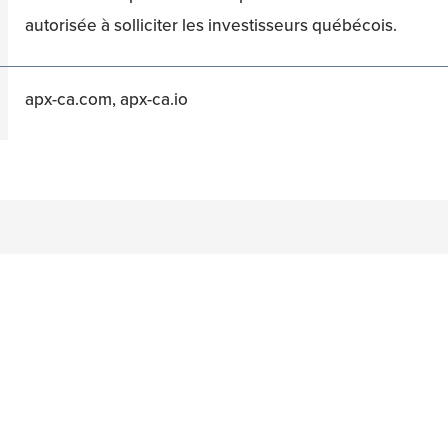
autorisée à solliciter les investisseurs québécois.
apx-ca.com, apx-ca.io
n
acebook
on Twitter