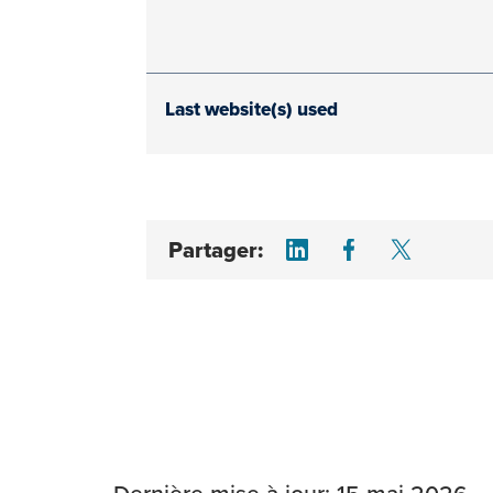
Last website(s) used
Share on LinkedI
Share on F
Share 
Partager: