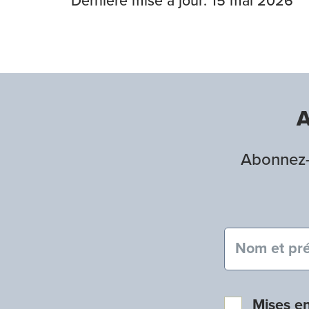
Dernière mise à jour: 15 mai 2026
A
Abonnez-v
Nom et pré
Mises e