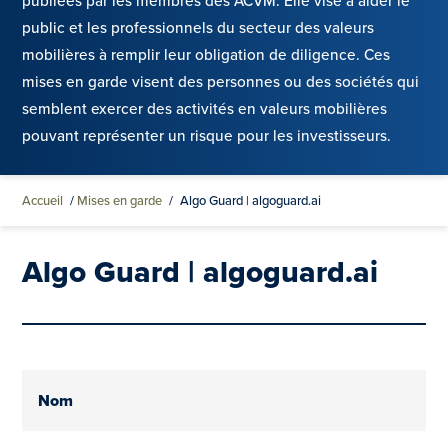
publiées par les membres des ACVM. Elle vise à aider le
public et les professionnels du secteur des valeurs
mobilières à remplir leur obligation de diligence. Ces
mises en garde visent des personnes ou des sociétés qui
semblent exercer des activités en valeurs mobilières
pouvant représenter un risque pour les investisseurs.
Accueil
/
Mises en garde
/
Algo Guard | algoguard.ai
Algo Guard | algoguard.ai
Nom