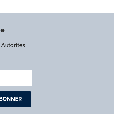
de
 Autorités
)