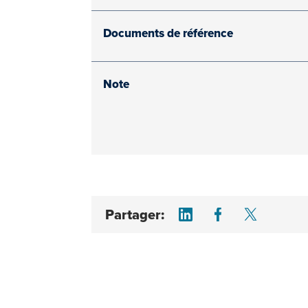
Documents de référence
Note
Share on LinkedI
Share on F
Share 
Partager: