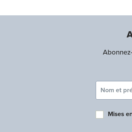
A
Abonnez-v
Nom et pré
Mises e