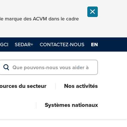
FERMER LA NOT
e de marque des ACVM dans le cadre
GCI
SEDAR+
CONTACTEZ-NOUS
EN
Search for:
RECHERCHER
ources du secteur
Nos activités
Systèmes nationaux