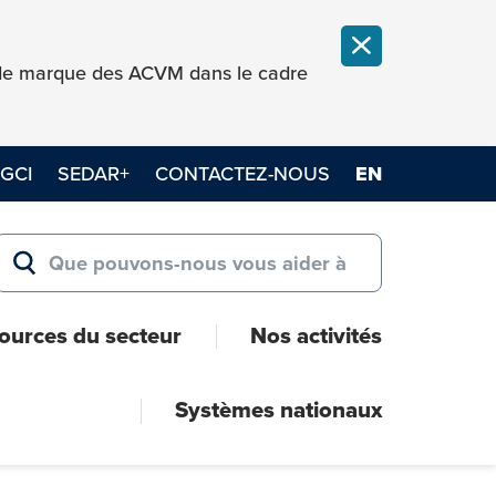
FERMER LA NOT
e de marque des ACVM dans le cadre
GCI
SEDAR+
CONTACTEZ-NOUS
EN
Search for:
RECHERCHER
ources du secteur
Nos activités
Systèmes nationaux