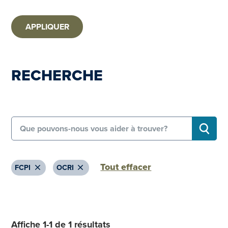
APPLIQUER
RECHERCHE
Search for:
RECHE
Tout effacer
Remove
Remove
FCPI
OCRI
Affiche 1-1 de 1 résultats